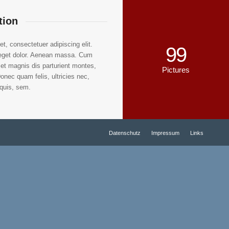
tion
t, consectetuer adipiscing elit.
99
eget dolor. Aenean massa. Cum
et magnis dis parturient montes,
Pictures
onec quam felis, ultricies nec,
 quis, sem.
Datenschutz
Impressum
Links