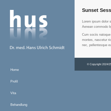
Sunset Sess
Lorem ipsum dolor si
Aenean commodo lig
Cum sociis natoque 
montes, nascetur rid
nec, pellentesque e
© Copyright 2024/2
Home
Profil
Vita
Behandlung