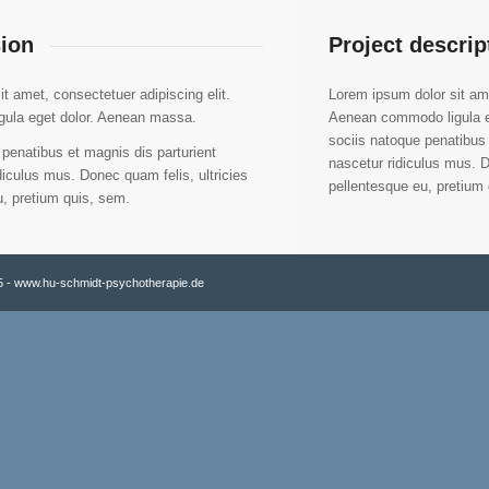
ion
Project descrip
t amet, consectetuer adipiscing elit.
Lorem ipsum dolor sit ame
ula eget dolor. Aenean massa.
Aenean commodo ligula 
sociis natoque penatibus 
penatibus et magnis dis parturient
nascetur ridiculus mus. D
iculus mus. Donec quam felis, ultricies
pellentesque eu, pretium
u, pretium quis, sem.
5 - www.hu-schmidt-psychotherapie.de