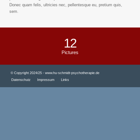
Donec quam felis, ultricies nec, pellentesque eu, pretium quis,
sem.
12
Pictures
© Copyright 2024/25 - www.hu-schmidt-psychotherapie.de
Datenschutz
Impressum
Links